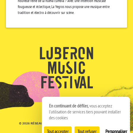
nouvelle reine de la nueva cumbia ? Avec une intention musicale
fougueuse et éclectique, La Yegros nous propose une musique entre
tradition et électro à découvrir sur scène.
En continuant de défiler,
vous acceptez
l'utilisation de services tiers pouvant installer
des cookies
© 2026 RÉSEAU SPEDIDAM
MENTIONS LÉGALES
CRÉDITS
Tout accepter
Tout refuser
Personnaliser