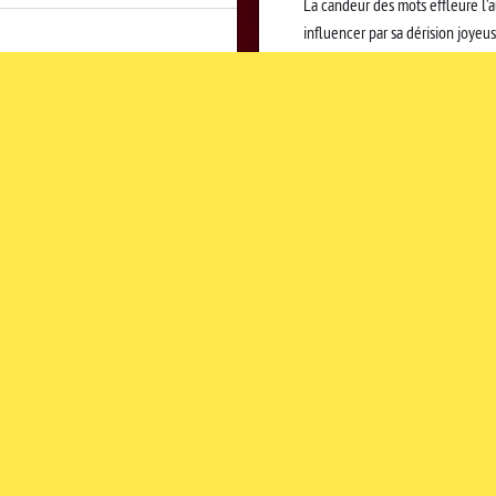
La candeur des mots effleure l’a
influencer par sa dérision joyeu
scène comme à l’image, aborde l
qu’elle est la racine de son mo
tranquille, qui viendra donner à
enivrant.