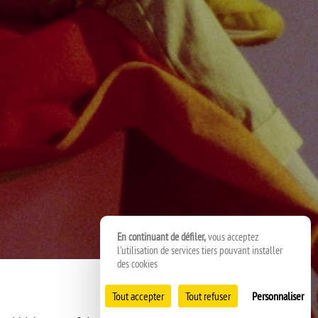
En continuant de défiler,
vous acceptez
l'utilisation de services tiers pouvant installer
des cookies
Tout accepter
Tout refuser
Personnaliser
< RETOUR