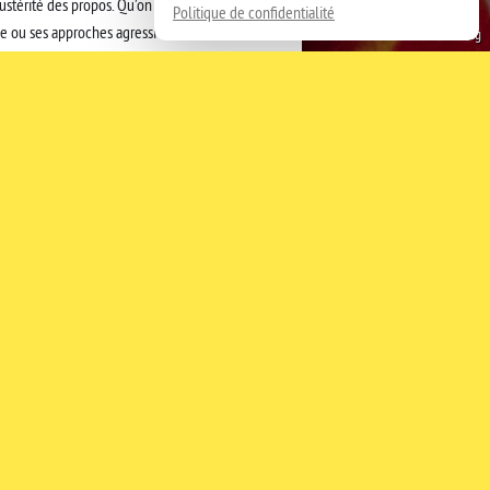
ustérité des propos. Qu’on se laisse
Politique de confidentialité
se ou ses approches agressives, Maxenss, sur
Alice Kong
a mélancolie et nous laisse imaginer d’elle
nde. Un monde à fleur de peau, peu
 son hip-hop alternatif un parfum de rose