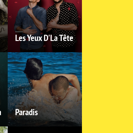
Les Yeux D'La Tête
a
Paradis