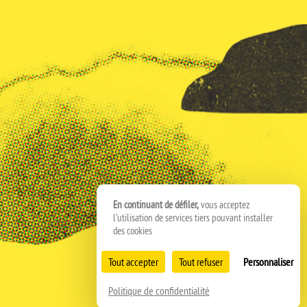
En continuant de défiler,
vous acceptez
l'utilisation de services tiers pouvant installer
des cookies
Tout accepter
Tout refuser
Personnaliser
Politique de confidentialité