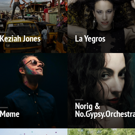
Keziah Jones
La Yegros
Norig &
Møme
No.Gypsy.Orchestr